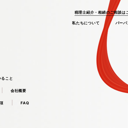
税理士紹介・相続のご相談は
私たちについて
パーパ
ちについて
サービス
ABOUT US
SERVICE
ンストーリー
代表メッセージ
3つの強み
パーパス
数字で見るビスカス
プラットフォーム
会社概要
役員紹介
新卒採用
ミッシ
サー
いること
会社概要
項
FAQ