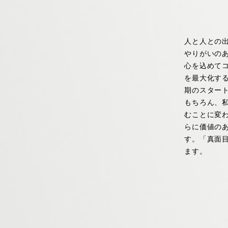
人と人との
やりがいの
心を込めて
を最大化す
期のスター
もちろん、
むことに変
らに価値の
す。「真面
ます。