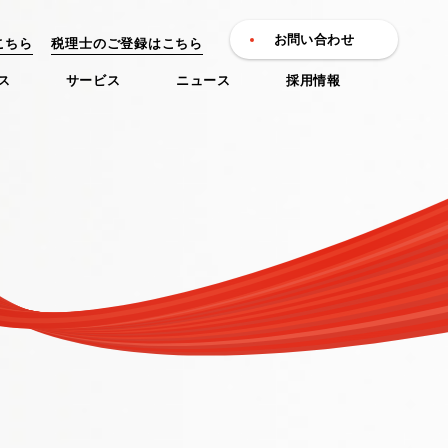
お問い合わせ
こちら
税理士のご登録はこちら
ス
サービス
ニュース
採用情報
パーパス
ニュース
PURPOSE
NEWS
 募集要項
ョン
ビス一覧
一覧
会社概要
ビジョン
ニュースリリース
お客様の声
中途採用 募集要項
アクセス
バリュー
運営メディア
お知らせ
FAQ
沿革