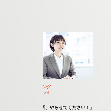
相続終活コーディネーター ／ 行政書
2010年 新卒入社
ください！」
社会インフラを支える先端ビジネ