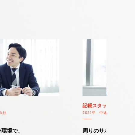
記帳スタッフ
マーケティ
2021年 中途入社
2022年 中途
周りのサポートが嬉しい。
「この企画