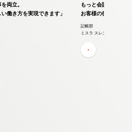
もっと会計スキルを磨いて、
そんな提案
お客様の役に立ちたい。
新しいこと
記帳部
広報
ミスラ スレンダラ
安久志乃