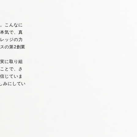
る。こんなに
に本気で、真
ナレッジの力
スの第2創業
誠実に取り組
ることで、さ
と信じていま
しみにしてい