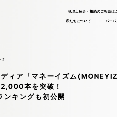
税理士紹介・相続のご相談は
私たちについて
パーパ
ちについて
サービス
ABOUT US
SERVICE
らせ
ンストーリー
代表メッセージ
3つの強み
パーパス
数字で見るビスカス
プラットフォーム
会社概要
役員紹介
新卒採用
ミッシ
サー
ディア「マネーイズム(MONEYI
2,000本を突破！
ランキングも初公開