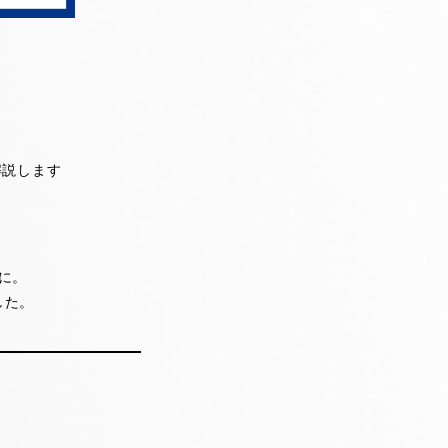
解説します
に。
した。