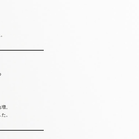
た。
め
急増。
した。