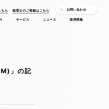
お問い合わせ
こちら
税理士のご登録はこちら
ス
サービス
ニュース
採用情報
パーパス
ニュース
PURPOSE
NEWS
 募集要項
ョン
ビス一覧
一覧
会社概要
ビジョン
ニュースリリース
お客様の声
中途採用 募集要項
アクセス
バリュー
運営メディア
お知らせ
FAQ
沿革
ZM)」の記