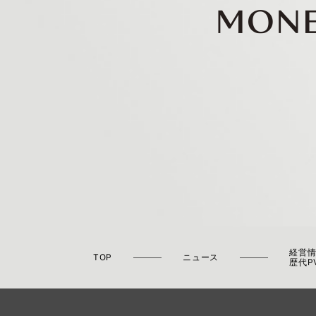
経営情
TOP
ニュース
歴代P